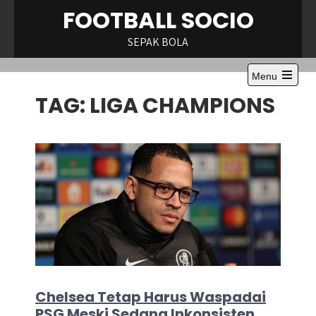
Skip
FOOTBALL SOCIO
to
content
SEPAK BOLA
Menu
Open
TAG:
LIGA CHAMPIONS
the
main
menu
Chelsea Tetap Harus Waspadai
PSG Meski Sedang Inkonsisten