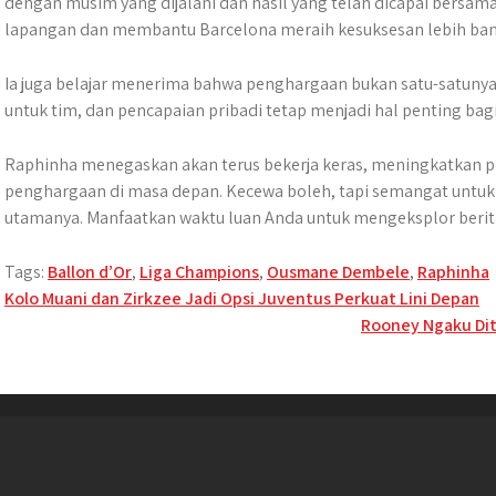
dengan musim yang dijalani dan hasil yang telah dicapai bersama
lapangan dan membantu Barcelona meraih kesuksesan lebih bany
Ia juga belajar menerima bahwa penghargaan bukan satu-satunya 
untuk tim, dan pencapaian pribadi tetap menjadi hal penting bagi
Raphinha menegaskan akan terus bekerja keras, meningkatkan p
penghargaan di masa depan. Kecewa boleh, tapi semangat untuk 
utamanya. Manfaatkan waktu luan Anda untuk mengeksplor berita
Tags:
Ballon d’Or
,
Liga Champions
,
Ousmane Dembele
,
Raphinha
Post
Kolo Muani dan Zirkzee Jadi Opsi Juventus Perkuat Lini Depan
Rooney Ngaku Dit
navigation