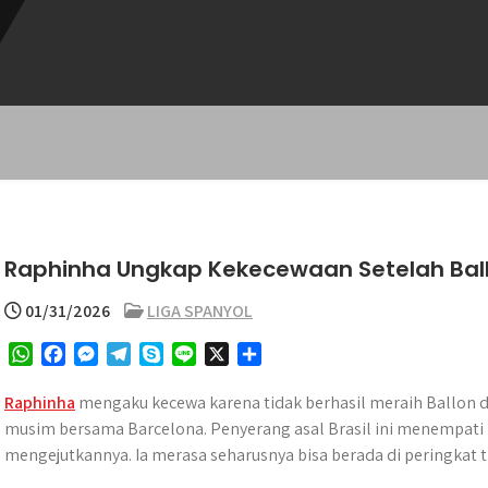
Raphinha Ungkap Kekecewaan Setelah Ball
01/31/2026
LIGA SPANYOL
W
F
M
T
S
L
X
S
h
a
e
e
k
i
h
a
c
s
l
y
n
a
Raphinha
mengaku kecewa karena tidak berhasil meraih Ballon d
t
e
s
e
p
e
r
musim bersama Barcelona. Penyerang asal Brasil ini menempati p
s
b
e
g
e
e
mengejutkannya. Ia merasa seharusnya bisa berada di peringkat t
A
o
n
r