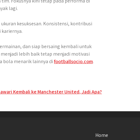
 tim. Fokusnya kini tetap pada performa di
ak lagi.
ukuran kesuksesan. Konsistensi, kontribusi
 kariernya.
ermainan, dan siap bersaing kembali untuk
menjadi lebih baik tetap menjadi motivasi
 bola menarik lainnya di
footballsocio.com
.
awari Kembali ke Manchester United, Jadi Apa?
Home