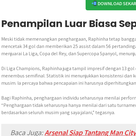
DOWNLOAD SEKA
Penampilan Luar Biasa S
Meski tidak memenangkan penghargaan, Raphinha tetap bangga
mencetak 34 gol dan memberikan 25 assist dalam 56 pertandinga
menjuarai La Liga, Copa del Rey, dan Supercopa Spanyol, menunju
Di Liga Champions, Raphinha juga tampil impresif dengan 13 gol 
menembus semifinal. Statistik ini menunjukkan konsistensi dan k
musim. Ia percaya bahwa pencapaian ini harusnya diperhitungkan 
Bagi Raphinha, penghargaan individu seharusnya menilai perfor
“Penghargaan tidak seharusnya hanya menilai dari satu turnamen
berdasarkan seluruh musim yang saya jalani,” tegasnya.
Baca Juga:
Arsenal Siap Tantang Man Cit