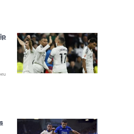
ip
beu
s