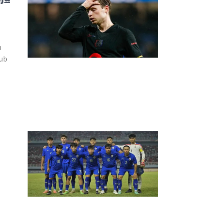
n
lub