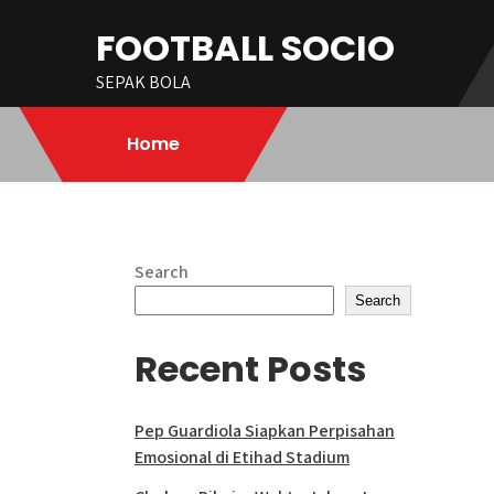
Skip
FOOTBALL SOCIO
to
content
SEPAK BOLA
Home
Search
Search
Recent Posts
Pep Guardiola Siapkan Perpisahan
Emosional di Etihad Stadium