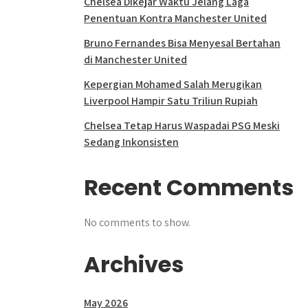
Chelsea Dikejar Waktu Jelang Laga
Penentuan Kontra Manchester United
Bruno Fernandes Bisa Menyesal Bertahan
di Manchester United
Kepergian Mohamed Salah Merugikan
Liverpool Hampir Satu Triliun Rupiah
Chelsea Tetap Harus Waspadai PSG Meski
Sedang Inkonsisten
Recent Comments
No comments to show.
Archives
May 2026