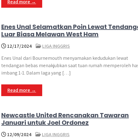
Read more →
Enes Unal Selamatkan Poin Lewat Tendan
Luar Biasa Melawan West Ham
12/17/2024
LIGA INGGRIS
Enes Unal dari Bournemouth menyamakan kedudukan lewat
tendangan bebas menakjubkan saat tuan rumah memperoleh has
imbang 1-1. Dalam laga yang […]
Read more →
Newcastle United Rencanakan Tawaran
Januari untuk Joel Ordonez
12/09/2024
LIGA INGGRIS