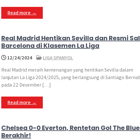
Read more →
Real Madrid Hentikan Sevilla dan Resmi Sal
Barcelona di Klasemen​ La Liga
12/24/2024
LIGA SPANYOL
Real Madrid meraih kemenangan yang hentikan Sevilla dalam
lanjutan La Liga 2024/2025, yang berlangsung di Santiago Berna
pada 22 Desember […]
Read more →
Chelsea 0-0 Everton, Rentetan Gol The Blue
Berakhir!