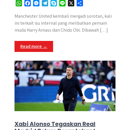
W
F
M
T
S
L
X
S
h
a
e
e
k
i
h
a
c
s
l
y
n
a
Manchester United kembali menjadi sorotan, kali
t
e
s
e
p
e
r
ini terkait isu internal yang melibatkan pemain
s
b
e
g
e
e
muda Harry Amass dan Chido Obi. Dibawah […]
A
o
n
r
p
o
g
a
Read more →
p
k
e
m
r
Xabi Alonso Tegaskan Real