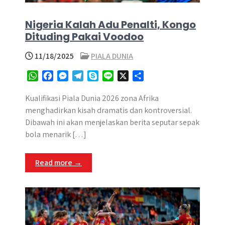
Nigeria Kalah Adu Penalti, Kongo
Dituding Pakai Voodoo
11/18/2025
PIALA DUNIA
W
F
M
T
S
L
X
S
h
a
e
e
k
i
h
a
c
s
l
y
n
a
Kualifikasi Piala Dunia 2026 zona Afrika
t
e
s
e
p
e
r
menghadirkan kisah dramatis dan kontroversial.
s
b
e
g
e
e
Dibawah ini akan menjelaskan berita seputar sepak
A
o
n
r
bola menarik […]
p
o
g
a
p
k
e
m
Read more →
r