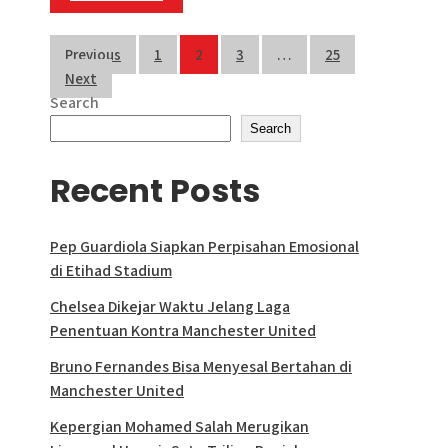
Posts
Previous
1
2
3
…
25
Next
pagination
Search
Search
Recent Posts
Pep Guardiola Siapkan Perpisahan Emosional
di Etihad Stadium
Chelsea Dikejar Waktu Jelang Laga
Penentuan Kontra Manchester United
Bruno Fernandes Bisa Menyesal Bertahan di
Manchester United
Kepergian Mohamed Salah Merugikan