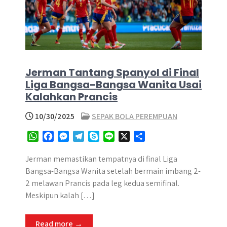
Jerman Tantang Spanyol di Final
Liga Bangsa-Bangsa Wanita Usai
Kalahkan Prancis
10/30/2025
SEPAK BOLA PEREMPUAN
W
F
M
T
S
L
X
S
h
a
e
e
k
i
h
a
c
s
l
y
n
a
Jerman memastikan tempatnya di final Liga
t
e
s
e
p
e
r
Bangsa-Bangsa Wanita setelah bermain imbang 2-
s
b
e
g
e
e
2 melawan Prancis pada leg kedua semifinal.
A
o
n
r
Meskipun kalah […]
p
o
g
a
p
k
e
m
Read more →
r