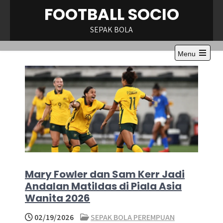
Skip
FOOTBALL SOCIO
to
content
SEPAK BOLA
Menu
Open
the
main
menu
Mary Fowler dan Sam Kerr Jadi
Andalan Matildas di Piala Asia
Wanita 2026
02/19/2026
SEPAK BOLA PEREMPUAN