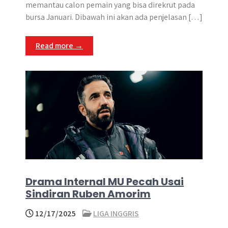
t
e
s
e
p
e
r
memantau calon pemain yang bisa direkrut pada
s
b
e
g
e
e
bursa Januari. Dibawah ini akan ada penjelasan […]
A
o
n
r
p
o
g
a
Read more →
p
k
e
m
r
Drama Internal MU Pecah Usai
Sindiran Ruben Amorim
12/17/2025
LIGA INGGRIS