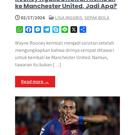
ke Manchester United, Jadi Apa?
02/17/2026
LIGA INGGRIS
,
SEPAK BOLA
W
F
M
T
S
L
X
S
h
a
e
e
k
i
h
a
c
s
l
y
n
a
Wayne Rooney kembali menjadi sorotan setelah
t
e
s
e
p
e
r
mengungkapkan bahwa dirinya sempat ditawari
s
b
e
g
e
e
untuk kembali ke Manchester United. Namun,
A
o
n
r
tawaran itu bukan […]
p
o
g
a
p
k
e
m
Read more →
r