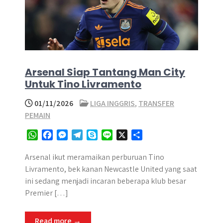
Arsenal Siap Tantang Man City
Untuk Tino Livramento
01/11/2026
LIGA INGGRIS
,
TRANSFER
PEMAIN
W
F
M
T
S
L
X
S
h
a
e
e
k
i
h
a
c
s
l
y
n
a
Arsenal ikut meramaikan perburuan Tino
t
e
s
e
p
e
r
Livramento, bek kanan Newcastle United yang saat
s
b
e
g
e
e
ini sedang menjadi incaran beberapa klub besar
A
o
n
r
Premier […]
p
o
g
a
p
k
e
m
Read more →
r