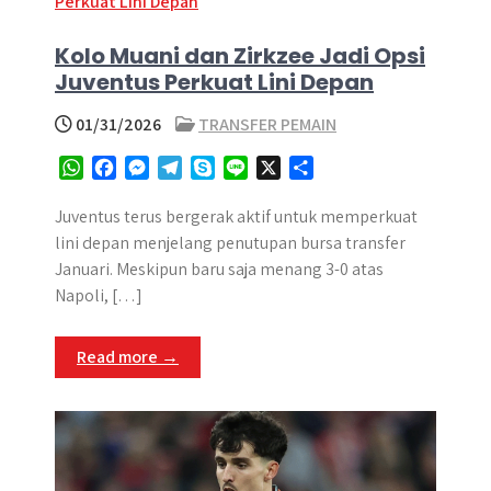
Kolo Muani dan Zirkzee Jadi Opsi
Juventus Perkuat Lini Depan
01/31/2026
TRANSFER PEMAIN
W
F
M
T
S
L
X
S
h
a
e
e
k
i
h
a
c
s
l
y
n
a
Juventus terus bergerak aktif untuk memperkuat
t
e
s
e
p
e
r
lini depan menjelang penutupan bursa transfer
s
b
e
g
e
e
Januari. Meskipun baru saja menang 3-0 atas
A
o
n
r
Napoli, […]
p
o
g
a
p
k
e
m
Read more →
r