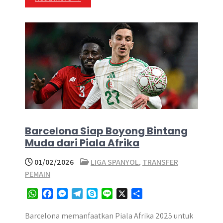
Barcelona Siap Boyong Bintang
Muda dari Piala Afrika
01/02/2026
LIGA SPANYOL
,
TRANSFER
PEMAIN
W
F
M
T
S
L
X
S
h
a
e
e
k
i
h
a
c
s
l
y
n
a
Barcelona memanfaatkan Piala Afrika 2025 untuk