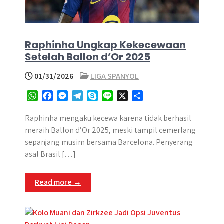
Raphinha Ungkap Kekecewaan
Setelah Ballon d’Or 2025
01/31/2026
LIGA SPANYOL
W
F
M
T
S
L
X
S
h
a
e
e
k
i
h
a
c
s
l
y
n
a
Raphinha mengaku kecewa karena tidak berhasil
t
e
s
e
p
e
r
meraih Ballon d’Or 2025, meski tampil cemerlang
s
b
e
g
e
e
sepanjang musim bersama Barcelona. Penyerang
A
o
n
r
asal Brasil […]
p
o
g
a
p
k
e
m
Read more →
r