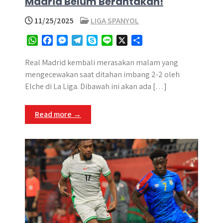
Madrid Belum Berantakan!
11/25/2025
LIGA SPANYOL
W
F
M
T
S
L
X
S
h
a
e
e
k
i
h
a
c
s
l
y
n
a
Real Madrid kembali merasakan malam yang
t
e
s
e
p
e
r
mengecewakan saat ditahan imbang 2-2 oleh
s
b
e
g
e
e
Elche di La Liga. Dibawah ini akan ada […]
A
o
n
r
p
o
g
a
Read more →
p
k
e
m
r