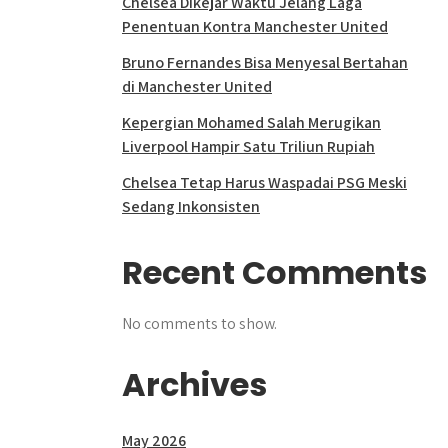
Chelsea Dikejar Waktu Jelang Laga
Penentuan Kontra Manchester United
Bruno Fernandes Bisa Menyesal Bertahan
di Manchester United
Kepergian Mohamed Salah Merugikan
Liverpool Hampir Satu Triliun Rupiah
Chelsea Tetap Harus Waspadai PSG Meski
Sedang Inkonsisten
Recent Comments
No comments to show.
Archives
May 2026