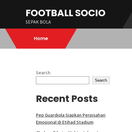
Skip
FOOTBALL SOCIO
to
content
SEPAK BOLA
Home
Search
Search
Recent Posts
Pep Guardiola Siapkan Perpisahan
Emosional di Etihad Stadium