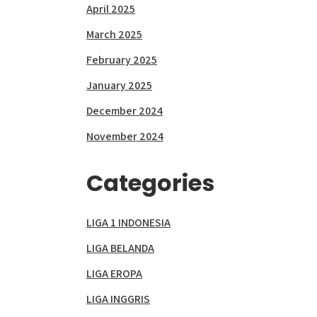
April 2025
March 2025
February 2025
January 2025
December 2024
November 2024
Categories
LIGA 1 INDONESIA
LIGA BELANDA
LIGA EROPA
LIGA INGGRIS