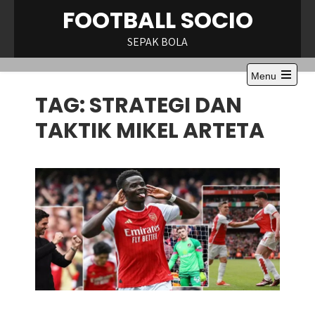
Skip
FOOTBALL SOCIO
to
content
SEPAK BOLA
Menu
Open
TAG:
STRATEGI DAN
the
main
menu
TAKTIK MIKEL ARTETA