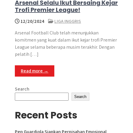
Arsenal Selalu Ikut Bersaing Kejar
Trofi Premier League!
12/20/2024
LIGA INGGRIS
Arsenal Football Club telah menunjukkan
komitmen yang kuat dalam ikut kejar trofi Premier
League selama beberapa musim terakhir. Dengan
pelatih […]
Read more →
Search
Search
Recent Posts
Pep Guardiola Siapkan Perpisahan Emosional