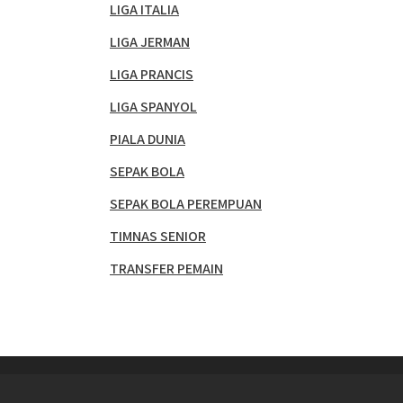
LIGA ITALIA
LIGA JERMAN
LIGA PRANCIS
LIGA SPANYOL
PIALA DUNIA
SEPAK BOLA
SEPAK BOLA PEREMPUAN
TIMNAS SENIOR
TRANSFER PEMAIN