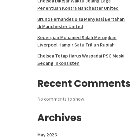
Chelsea Dikejar Waktu Jelang Laga
Penentuan Kontra Manchester United
Bruno Fernandes Bisa Menyesal Bertahan
di Manchester United
Kepergian Mohamed Salah Merugikan
Liverpool Hampir Satu Triliun Rupiah
Chelsea Tetap Harus Waspadai PSG Meski
Sedang Inkonsisten
Recent Comments
No comments to show.
Archives
May 2026