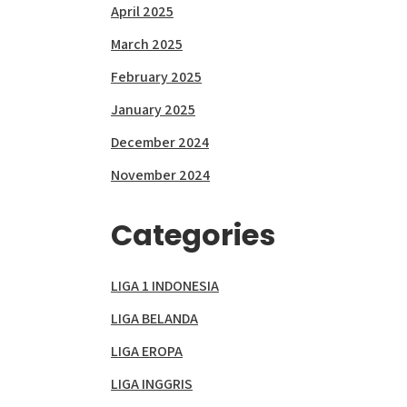
April 2025
March 2025
February 2025
January 2025
December 2024
November 2024
Categories
LIGA 1 INDONESIA
LIGA BELANDA
LIGA EROPA
LIGA INGGRIS