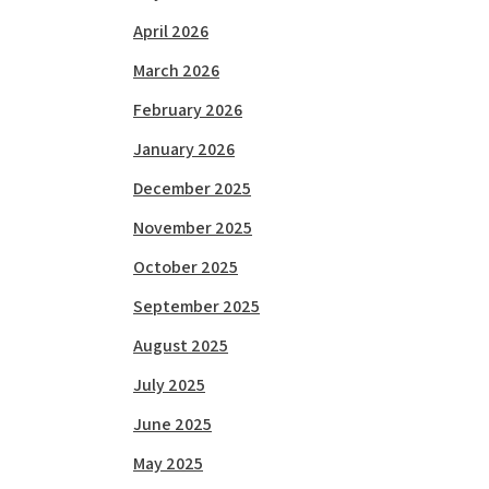
April 2026
March 2026
February 2026
January 2026
December 2025
November 2025
October 2025
September 2025
August 2025
July 2025
June 2025
May 2025