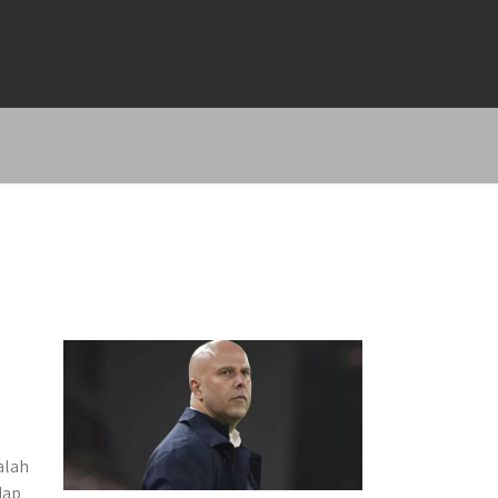
alah
dap