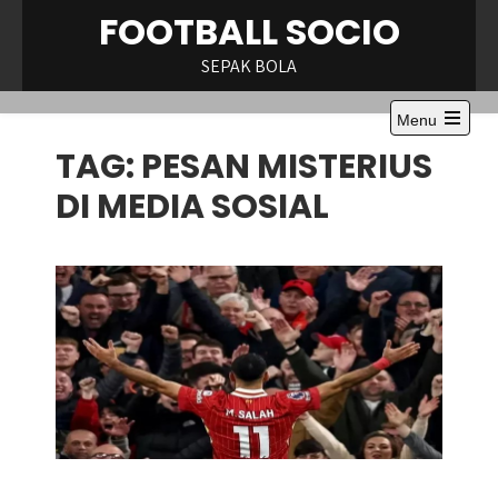
Skip
FOOTBALL SOCIO
to
content
SEPAK BOLA
Menu
Open
TAG:
PESAN MISTERIUS
the
main
menu
DI MEDIA SOSIAL