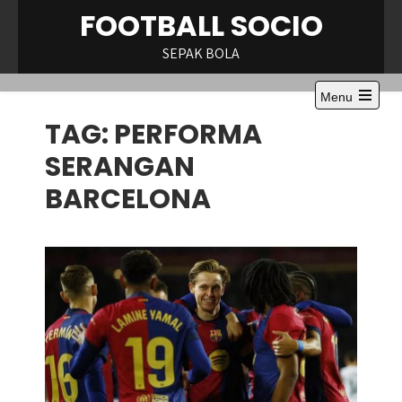
Skip
FOOTBALL SOCIO
to
content
SEPAK BOLA
Menu
Open
TAG:
PERFORMA
the
main
menu
SERANGAN
BARCELONA