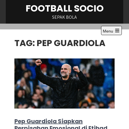
Skip
FOOTBALL SOCIO
to
content
SEPAK BOLA
Menu
Open
TAG:
PEP GUARDIOLA
the
main
menu
Pep Guardiola Siapkan
Perpisahan Emosional di Etihad