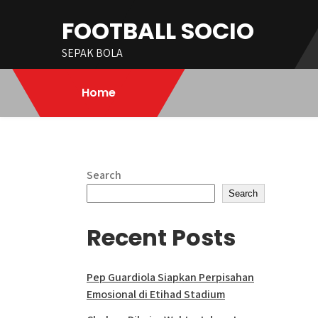
Skip
FOOTBALL SOCIO
to
content
SEPAK BOLA
Home
Search
Search
Recent Posts
Pep Guardiola Siapkan Perpisahan
Emosional di Etihad Stadium