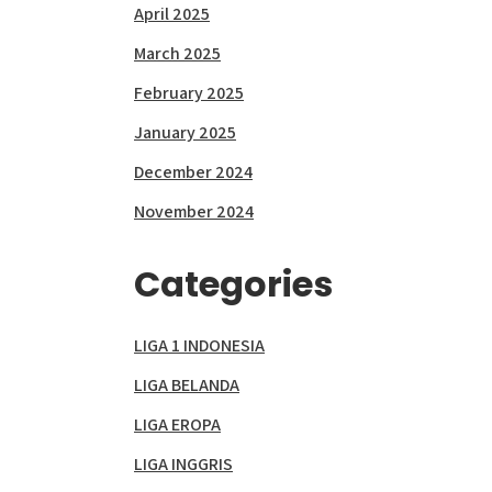
April 2025
March 2025
February 2025
January 2025
December 2024
November 2024
Categories
LIGA 1 INDONESIA
LIGA BELANDA
LIGA EROPA
LIGA INGGRIS