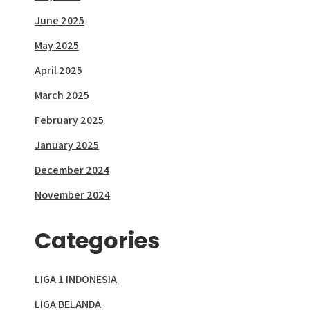
June 2025
May 2025
April 2025
March 2025
February 2025
January 2025
December 2024
November 2024
Categories
LIGA 1 INDONESIA
LIGA BELANDA