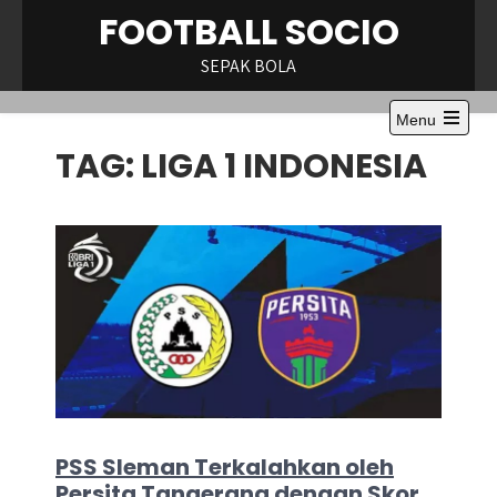
Skip
FOOTBALL SOCIO
to
content
SEPAK BOLA
Menu
Open
TAG:
LIGA 1 INDONESIA
the
main
menu
PSS Sleman Terkalahkan oleh
Persita Tangerang dengan Skor