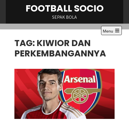
Skip
FOOTBALL SOCIO
to
content
SEPAK BOLA
Menu
Open
TAG:
KIWIOR DAN
the
main
menu
PERKEMBANGANNYA