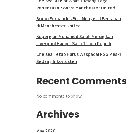
Chelsea Dikejar Waktu Jelang Laga
Penentuan Kontra Manchester United
Bruno Fernandes Bisa Menyesal Bertahan
di Manchester United
Kepergian Mohamed Salah Merugikan
Liverpool Hampir Satu Triliun Rupiah
Chelsea Tetap Harus Waspadai PSG Meski
Sedang Inkonsisten
Recent Comments
No comments to show.
Archives
May 2026