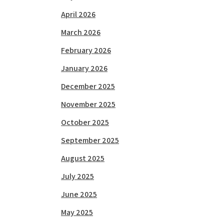
April 2026
March 2026
February 2026
January 2026
December 2025
November 2025
October 2025
September 2025
August 2025
July 2025
June 2025
May 2025