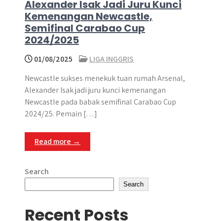
Alexander Isak Jadi Juru Kunci
Kemenangan Newcastle,
Semifinal Carabao Cup
2024/2025
01/08/2025
LIGA INGGRIS
Newcastle sukses menekuk tuan rumah Arsenal,
Alexander Isak jadi juru kunci kemenangan
Newcastle pada babak semifinal Carabao Cup
2024/25. Pemain […]
Read more →
Search
Search
Recent Posts