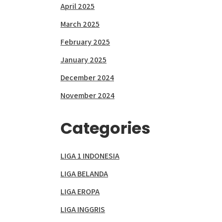
April 2025
March 2025
February 2025
January 2025
December 2024
November 2024
Categories
LIGA 1 INDONESIA
LIGA BELANDA
LIGA EROPA
LIGA INGGRIS