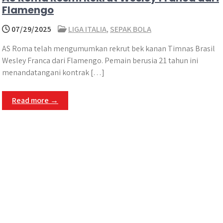
Flamengo
07/29/2025
LIGA ITALIA
,
SEPAK BOLA
AS Roma telah mengumumkan rekrut bek kanan Timnas Brasil
Wesley Franca dari Flamengo. Pemain berusia 21 tahun ini
menandatangani kontrak […]
Read more →