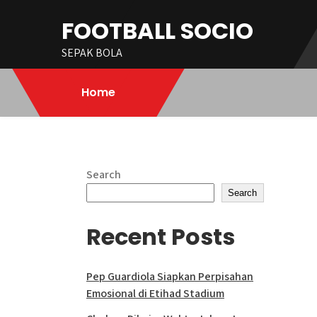
Skip
FOOTBALL SOCIO
to
content
SEPAK BOLA
Home
Search
Search
Recent Posts
Pep Guardiola Siapkan Perpisahan
Emosional di Etihad Stadium