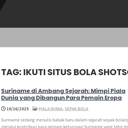
TAG:
IKUTI SITUS BOLA SHOT
Suriname di Ambang Sejarah: Mimpi Piala
Dunia yang Dibangun Para Pemain Eropa
10/16/2025
PIALA DUNIA
,
SEPAK BOLA
Suriname sedang menulis babak baru dalam sejarah sepak bolan
melalui kontribusi para pemain keturunan Suriname yang lahir d