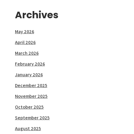
Archives
May 2026
April 2026
March 2026
February 2026
January 2026
December 2025
November 2025
October 2025
September 2025
August 2025