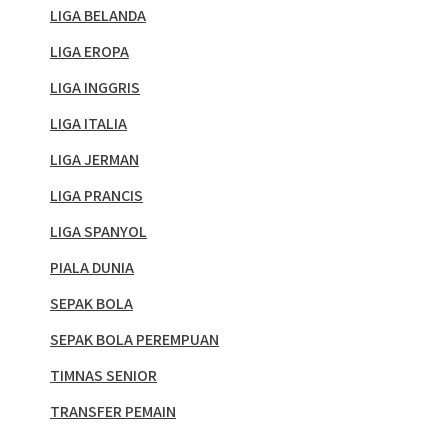
LIGA BELANDA
LIGA EROPA
LIGA INGGRIS
LIGA ITALIA
LIGA JERMAN
LIGA PRANCIS
LIGA SPANYOL
PIALA DUNIA
SEPAK BOLA
SEPAK BOLA PEREMPUAN
TIMNAS SENIOR
TRANSFER PEMAIN