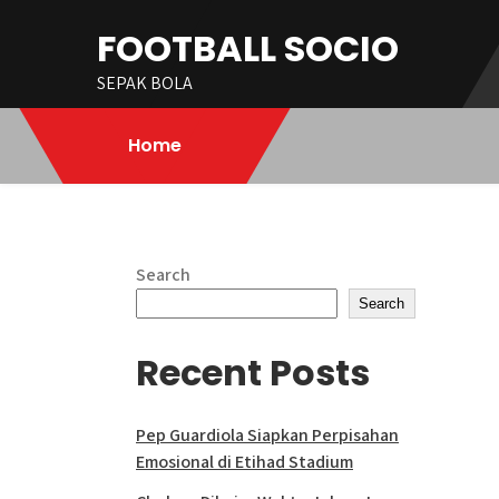
Skip
FOOTBALL SOCIO
to
content
SEPAK BOLA
Home
Search
Search
Recent Posts
Pep Guardiola Siapkan Perpisahan
Emosional di Etihad Stadium