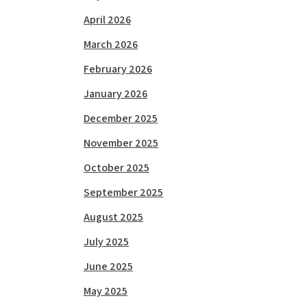
April 2026
March 2026
February 2026
January 2026
December 2025
November 2025
October 2025
September 2025
August 2025
July 2025
June 2025
May 2025