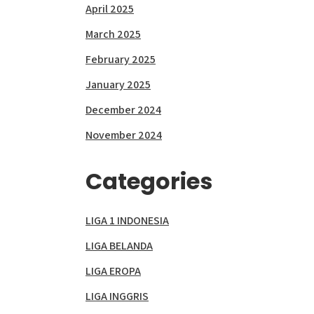
April 2025
March 2025
February 2025
January 2025
December 2024
November 2024
Categories
LIGA 1 INDONESIA
LIGA BELANDA
LIGA EROPA
LIGA INGGRIS