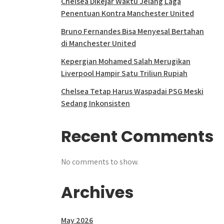
Chelsea Dikejar Waktu Jelang Laga
Penentuan Kontra Manchester United
Bruno Fernandes Bisa Menyesal Bertahan
di Manchester United
Kepergian Mohamed Salah Merugikan
Liverpool Hampir Satu Triliun Rupiah
Chelsea Tetap Harus Waspadai PSG Meski
Sedang Inkonsisten
Recent Comments
No comments to show.
Archives
May 2026