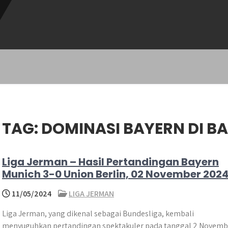
TAG:
DOMINASI BAYERN DI B
Liga Jerman – Hasil Pertandingan Bayern
Munich 3-0 Union Berlin, 02 November 202
11/05/2024
LIGA JERMAN
Liga Jerman, yang dikenal sebagai Bundesliga, kembali
menyuguhkan pertandingan spektakuler pada tanggal 2 Novemb