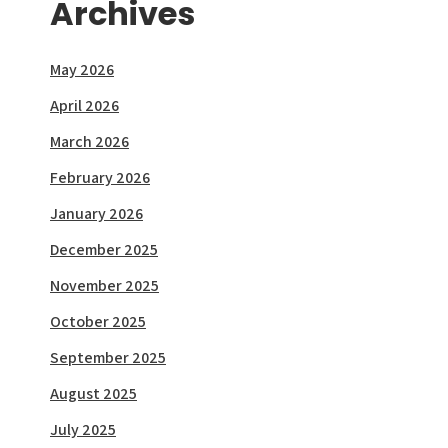
Archives
May 2026
April 2026
March 2026
February 2026
January 2026
December 2025
November 2025
October 2025
September 2025
August 2025
July 2025