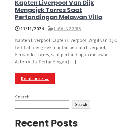
Kapten Liverpool Van Dijk
Mengejek Torres Saat
Pertandingan Melawan Villa
11/11/2024
LIGA INGGRIS
Kapten Liverpool Kapten Liverpool, Virgil van Dijk,
terlihat mengejek mantan pemain Liverpool,
Fernando Torres, saat pertandingan melawan
Aston Villa.​ Pertandingan […]
Read more →
Search
Search
Recent Posts