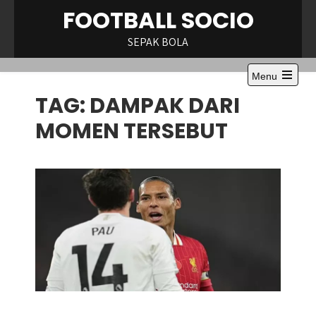
Skip
FOOTBALL SOCIO
to
content
SEPAK BOLA
Menu
Open
TAG:
DAMPAK DARI
the
main
menu
MOMEN TERSEBUT