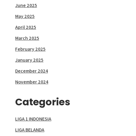
June 2025
May 2025
April 2025
March 2025
February 2025
January 2025
December 2024
November 2024
Categories
LIGA 1 INDONESIA
LIGA BELANDA