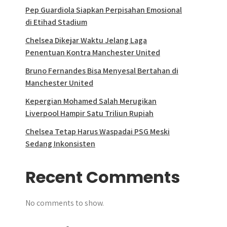
Pep Guardiola Siapkan Perpisahan Emosional
di Etihad Stadium
Chelsea Dikejar Waktu Jelang Laga
Penentuan Kontra Manchester United
Bruno Fernandes Bisa Menyesal Bertahan di
Manchester United
Kepergian Mohamed Salah Merugikan
Liverpool Hampir Satu Triliun Rupiah
Chelsea Tetap Harus Waspadai PSG Meski
Sedang Inkonsisten
Recent Comments
No comments to show.