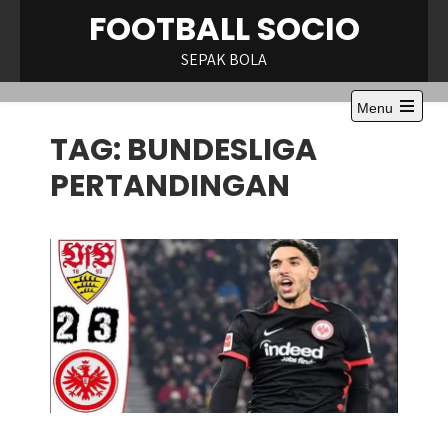
Skip
FOOTBALL SOCIO
to
content
SEPAK BOLA
Menu
TAG:
BUNDESLIGA
PERTANDINGAN