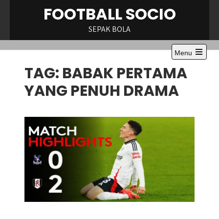
Skip
FOOTBALL SOCIO
to
content
SEPAK BOLA
Menu
Open
TAG:
BABAK PERTAMA
the
main
menu
YANG PENUH DRAMA