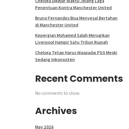
Chelsea Dikejar Waktu Jelang Laga
Penentuan Kontra Manchester United
Bruno Fernandes Bisa Menyesal Bertahan
di Manchester United
Kepergian Mohamed Salah Merugikan
Liverpool Hampir Satu Triliun Rupiah
Chelsea Tetap Harus Waspadai PSG Meski
Sedang Inkonsisten
Recent Comments
No comments to show.
Archives
May 2026