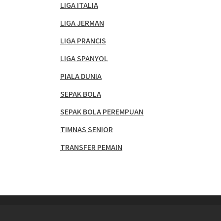
LIGA ITALIA
LIGA JERMAN
LIGA PRANCIS
LIGA SPANYOL
PIALA DUNIA
SEPAK BOLA
SEPAK BOLA PEREMPUAN
TIMNAS SENIOR
TRANSFER PEMAIN