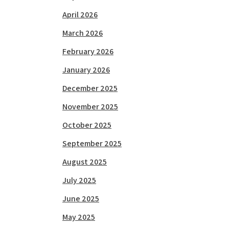
April 2026
March 2026
February 2026
January 2026
December 2025
November 2025
October 2025
September 2025
August 2025
July 2025
June 2025
May 2025