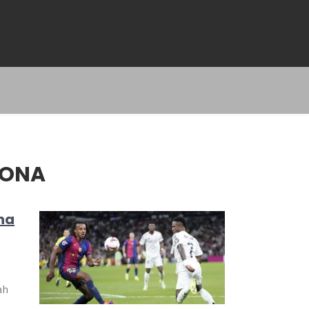
LONA
na
ah