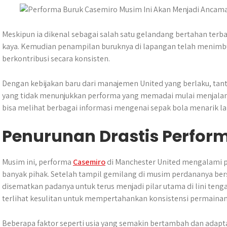
A
o
n
r
p
o
g
a
p
k
e
m
Meskipun ia dikenal sebagai salah satu gelandang bertahan ter
r
kaya. Kemudian penampilan buruknya di lapangan telah menim
berkontribusi secara konsisten.
Dengan kebijakan baru dari manajemen United yang berlaku, tant
yang tidak menunjukkan performa yang memadai mulai menjalani e
bisa melihat berbagai informasi mengenai sepak bola menarik la
Penurunan Drastis Perfor
Musim ini, performa
Casemiro
di Manchester United mengalami p
banyak pihak. Setelah tampil gemilang di musim perdananya ber
disematkan padanya untuk terus menjadi pilar utama di lini ten
terlihat kesulitan untuk mempertahankan konsistensi permainan
Beberapa faktor seperti usia yang semakin bertambah dan adaptas