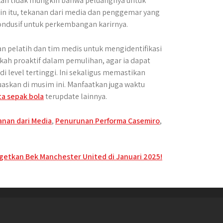
ukan tidak mungkin bahwa peluangnya untuk
lain itu, tekanan dari media dan penggemar yang
ndusif untuk perkembangan karirnya.
an pelatih dan tim medis untuk mengidentifikasi
h proaktif dalam pemulihan, agar ia dapat
 level tertinggi. Ini sekaligus memastikan
skan di musim ini. Manfaatkan juga waktu
ta sepak bola
terupdate lainnya.
anan dari Media
,
Penurunan Performa Casemiro
,
rgetkan Bek Manchester United di Januari 2025!