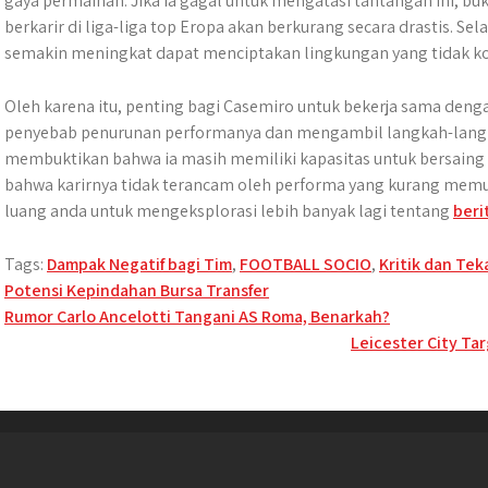
gaya permainan. Jika ia gagal untuk mengatasi tantangan ini, b
berkarir di liga-liga top Eropa akan berkurang secara drastis. Se
semakin meningkat dapat menciptakan lingkungan yang tidak ko
Oleh karena itu, penting bagi Casemiro untuk bekerja sama deng
penyebab penurunan performanya dan mengambil langkah-langka
membuktikan bahwa ia masih memiliki kapasitas untuk bersaing di
bahwa karirnya tidak terancam oleh performa yang kurang memua
luang anda untuk mengeksplorasi lebih banyak lagi tentang
beri
Tags:
Dampak Negatif bagi Tim
,
FOOTBALL SOCIO
,
Kritik dan Tek
Potensi Kepindahan Bursa Transfer
Post
Rumor Carlo Ancelotti Tangani AS Roma, Benarkah?
Leicester City Ta
navigation