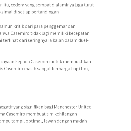
itu, cedera yang sempat dialaminya juga turut
ksimal di setiap pertandingan.
namun kritik dari para penggemar dan
bahwa Casemiro tidak lagi memiliki kecepatan
terlihat dari seringnya ia kalah dalam duel-
rcayaan kepada Casemiro untuk membuktikan
is Casemiro masih sangat berharga bagi tim,
atif yang signifikan bagi Manchester United.
forma Casemiro membuat tim kehilangan
mampu tampil optimal, lawan dengan mudah