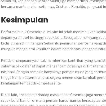
Selain itu, kepindahan ke Arab Saudi juga memberikan kesempat
bersama mantan rekan setimnya, Cristiano Ronaldo, yang saat in
Kesimpulan
Performa buruk Casemiro di musim ini telah menimbulkan kekha
depannya di level tertinggi sepak bola. Sebagai pemain yang s
kedisiplinan di lini tengah. Selain itu penurunan performa yang dr
mungkin mengalami kesulitan dalam beradaptasi dengan tuntu
Ketidakmampuannya untuk memberikan kontribusi yang konsist
dalam aspek defensif dapat mengancam posisinya di tim utama, t
nasional. Dengan semakin banyaknya pemain muda yang bermuncu
tinggi. Namun Casemiro harus segera menemukan kembali perfor
kehilangan tempat di kompetisi elite.
Di sisi lain, ancaman terhadap masa depan Casemiro juga mence
sepak bola. Namun di mana pemain harus mampu beradaptasi de