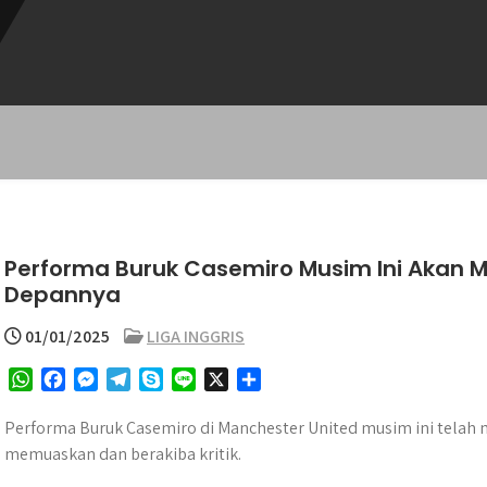
Performa Buruk Casemiro Musim Ini Akan
Depannya
01/01/2025
LIGA INGGRIS
W
F
M
T
S
L
X
S
h
a
e
e
k
i
h
a
c
s
l
y
n
a
Performa Buruk Casemiro di Manchester United musim ini telah 
t
e
s
e
p
e
r
memuaskan dan berakiba kritik.
s
b
e
g
e
e