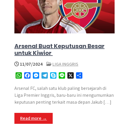
Arsenal Buat Keputusan Besar
untuk Kiwior
11/07/2024
LIGA INGGRIS
W
F
M
T
S
L
X
S
h
a
e
e
k
i
h
a
c
s
l
y
n
a
Arsenal FC, salah satu klub paling bersejarah di
t
e
s
e
p
e
r
Liga Premier Inggris, baru-baru ini mengumumkan
s
b
e
g
e
e
keputusan penting terkait masa depan Jakub […]
A
o
n
r
p
o
g
a
Read more →
p
k
e
m
r