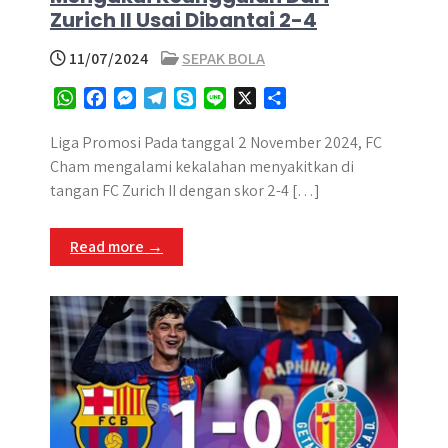
Zurich II Usai Dibantai 2-4
11/07/2024
SEPAK BOLA
W
F
M
T
S
L
X
S
h
a
e
e
k
i
h
a
c
s
l
y
n
a
Liga Promosi Pada tanggal 2 November 2024, FC
t
e
s
e
p
e
r
Cham mengalami kekalahan menyakitkan di
s
b
e
g
e
e
tangan FC Zurich II dengan skor 2-4 […]
A
o
n
r
p
o
g
a
Read more →
p
k
e
m
r