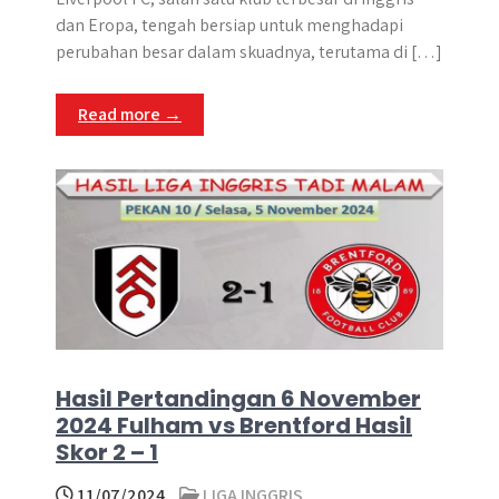
t
e
s
e
p
e
r
dan Eropa, tengah bersiap untuk menghadapi
s
b
e
g
e
e
perubahan besar dalam skuadnya, terutama di […]
A
o
n
r
p
o
g
a
Read more →
p
k
e
m
r
Hasil Pertandingan 6 November
2024 Fulham vs Brentford Hasil
Skor 2 – 1
11/07/2024
LIGA INGGRIS