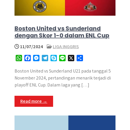
Boston United vs Sunderland
dengan Skor 1-0 dalam ENL Cup
11/07/2024
LIGA INGGRIS
W
F
M
T
S
L
X
S
h
a
e
e
k
i
h
a
c
s
l
y
n
a
Boston United vs Sunderland U21 pada tanggal 5
t
e
s
e
p
e
r
November 2024, pertandingan menarik terjadi di
s
b
e
g
e
e
playoff ENL Cup. Dalam laga yang […]
A
o
n
r
p
o
g
a
Read more →
p
k
e
m
r