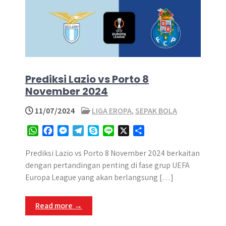
Prediksi Lazio vs Porto 8
November 2024
11/07/2024
LIGA EROPA
,
SEPAK BOLA
W
F
M
T
S
L
X
S
h
a
e
e
k
i
h
a
c
s
l
y
n
a
Prediksi Lazio vs Porto 8 November 2024 berkaitan
t
e
s
e
p
e
r
dengan pertandingan penting di fase grup UEFA
s
b
e
g
e
e
Europa League yang akan berlangsung […]
A
o
n
r
p
o
g
a
Read more →
p
k
e
m
r