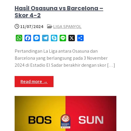
Hasil Osasuna vs Barcelona –
Skor 4-2
11/07/2024
LIGA SPANYOL
W
F
M
T
S
L
X
S
h
a
e
e
k
i
h
a
c
s
l
y
n
a
Pertandingan La Liga antara Osasuna dan
t
e
s
e
p
e
r
Barcelona yang berlangsung pada 3 November
s
b
e
g
e
e
2024 di Estadio El Sadar berakhir dengan skor […]
A
o
n
r
p
o
g
a
Read more →
p
k
e
m
r