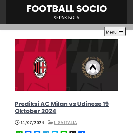
Skip
FOOTBALL SOCIO
to
content
SEPAK BOLA
Menu
Open
the
main
menu
Prediksi AC Milan vs Udinese 19
Oktober 2024
11/07/2024
LIGA ITALIA