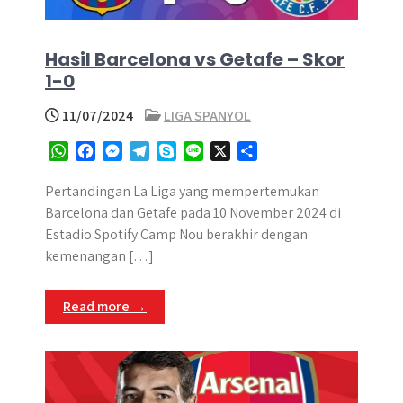
Hasil Barcelona vs Getafe – Skor
1-0
11/07/2024
LIGA SPANYOL
W
F
M
T
S
L
X
S
h
a
e
e
k
i
h
a
c
s
l
y
n
a
Pertandingan La Liga yang mempertemukan
t
e
s
e
p
e
r
Barcelona dan Getafe pada 10 November 2024 di
s
b
e
g
e
e
Estadio Spotify Camp Nou berakhir dengan
A
o
n
r
kemenangan […]
p
o
g
a
p
k
e
m
Read more →
r