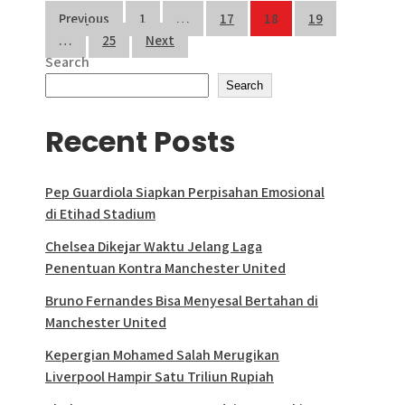
Posts
Previous
1
…
17
18
19
…
25
Next
pagination
Search
Search
Recent Posts
Pep Guardiola Siapkan Perpisahan Emosional
di Etihad Stadium
Chelsea Dikejar Waktu Jelang Laga
Penentuan Kontra Manchester United
Bruno Fernandes Bisa Menyesal Bertahan di
Manchester United
Kepergian Mohamed Salah Merugikan
Liverpool Hampir Satu Triliun Rupiah