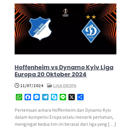
Hoffenheim vs Dynamo Kyiv Liga
Europa 20 Oktober 2024
11/07/2024
LIGA EROPA
W
F
M
T
S
L
X
S
h
a
e
e
k
i
h
a
c
s
l
y
n
a
Pertemuan antara Hoffenheim dan Dynamo Kyiv
t
e
s
e
p
e
r
dalam kompetisi Eropa selalu menarik perhatian,
s
b
e
g
e
e
mengingat kedua tim ini berasal dari liga yang […]
A
o
n
r