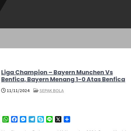
Liga Champion – Bayern Munchen Vs
Benfica, Bayern Menang 1-0 Atas Benfica
11/11/2024
SEPAK BOLA
W
F
M
T
S
L
X
S
h
a
e
e
k
i
h