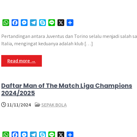
W
F
M
T
S
L
X
S
h
a
e
e
k
i
h
a
c
s
l
y
n
a
Pertandingan antara Juventus dan Torino selalu menjadi salah s
t
e
s
e
p
e
r
Italia, mengingat keduanya adalah klub […]
s
b
e
g
e
e
A
o
n
r
Read more →
p
o
g
a
p
k
e
m
r
Daftar Man of The Match Liga Champions
2024/2025
11/11/2024
SEPAK BOLA
W
F
M
T
S
L
X
S