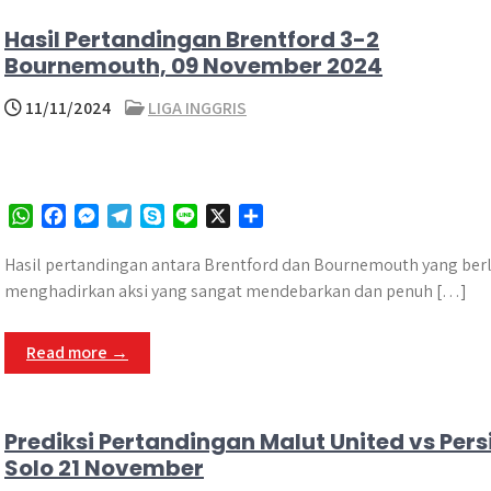
r
Hasil Pertandingan Brentford 3-2
Bournemouth, 09 November 2024
11/11/2024
LIGA INGGRIS
W
F
M
T
S
L
X
S
h
a
e
e
k
i
h
a
c
s
l
y
n
a
Hasil pertandingan antara Brentford dan Bournemouth yang ber
t
e
s
e
p
e
r
menghadirkan aksi yang sangat mendebarkan dan penuh […]
s
b
e
g
e
e
A
o
n
r
Read more →
p
o
g
a
p
k
e
m
r
Prediksi Pertandingan Malut United vs Pers
Solo 21 November