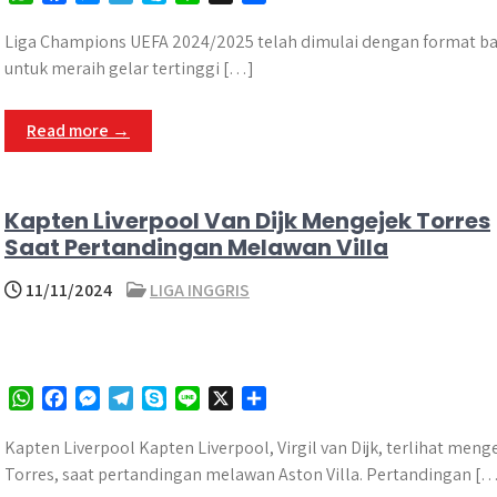
h
a
e
e
k
i
h
a
c
s
l
y
n
a
Liga Champions UEFA 2024/2025 telah dimulai dengan format ba
t
e
s
e
p
e
r
untuk meraih gelar tertinggi […]
s
b
e
g
e
e
A
o
n
r
Read more →
p
o
g
a
p
k
e
m
r
Kapten Liverpool Van Dijk Mengejek Torres
Saat Pertandingan Melawan Villa
11/11/2024
LIGA INGGRIS
W
F
M
T
S
L
X
S
h
a
e
e
k
i
h
a
c
s
l
y
n
a
Kapten Liverpool Kapten Liverpool, Virgil van Dijk, terlihat me
t
e
s
e
p
e
r
Torres, saat pertandingan melawan Aston Villa.​ Pertandingan [
s
b
e
g
e
e