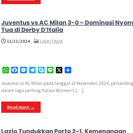
p
o
g
a
p
k
e
m
r
Juventus vs AC Milan 3-0 – Dominasi Nyon
Tua di Derby D’Italia
11/11/2024
LIGA ITALIA
W
F
M
T
S
L
X
S
h
a
e
e
k
i
h
a
c
s
l
y
n
a
Juventus vs AC Milan pada tanggal 10 November 2024, pertandin
t
e
s
e
p
e
r
dalam laga penting Italian Women’s […]
s
b
e
g
e
e
A
o
n
r
Read more →
p
o
g
a
p
k
e
m
r
Lazio Tundukkan Porto 2-1, Kemenangan