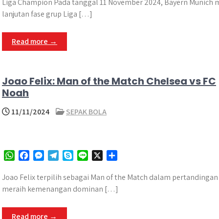
a
c
s
l
y
n
a
Liga Champion Pada tanggal 11 November 2024, Bayern Munich m
t
e
s
e
p
e
r
lanjutan fase grup Liga […]
s
b
e
g
e
e
A
o
n
r
Read more →
p
o
g
a
p
k
e
m
r
Joao Felix: Man of the Match Chelsea vs FC
Noah
11/11/2024
SEPAK BOLA
W
F
M
T
S
L
X
S
h
a
e
e
k
i
h
a
c
s
l
y
n
a
​Joao Felix terpilih sebagai Man of the Match dalam pertanding
t
e
s
e
p
e
r
meraih kemenangan dominan […]
s
b
e
g
e
e
A
o
n
r
Read more →