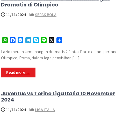
Dramatis di Olimpico
11/11/2024
SEPAK BOLA
W
F
M
T
S
L
X
S
h
a
e
e
k
i
h
a
c
s
l
y
n
a
Lazio meraih kemenangan dramatis 2-1 atas Porto dalam pertand
t
e
s
e
p
e
r
Olimpico, Roma, dalam laga penyisihan […]
s
b
e
g
e
e
A
o
n
r
Read more →
p
o
g
a
p
k
e
m
r
Juventus vs Torino Liga Italia 10 November
2024
11/11/2024
LIGA ITALIA