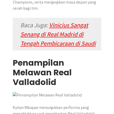
Champions, serta menjanjikan masa depan yang
cerah bagi tim.
Baca Juga:
Vinicius Sangat
Senang di Real Madrid di
Tengah Pembicaraan di Saudi
Penampilan
Melawan Real
Valladolid
​Kylian Mbappe menunjukkan performa yang
menakjubkan saat menghadapi Real Valladolid.