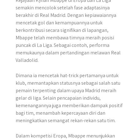
Kejayaan Kylian Mbappe di Eropa dan La Liga
semakin mencolok setelah fase adaptasinya
berakhir di Real Madrid. Dengan kepiawaiannya
mencetak gol dan kemampuannya untuk
berkontribusi secara signifikan di lapangan,
Mbappe telah membawa timnya meraih posisi
puncak di La Liga. Sebagai contoh, performa
memukaunya dalam pertandingan melawan Real
Valladolid.
Dimana ia mencetak hat-trick pertamanya untuk
klub, memantapkan statusnya sebagai salah satu
pemain terpenting dalam upaya Madrid meraih
gelar di liga. Selain pencapaian individu,
kemenangannya juga memberikan dampak positif
bagi tim, menambah kepercayaan diri dan
meningkatkan semangat rekan-rekan satu tim.
Dalam kompetisi Eropa, Mbappe menunjukkan