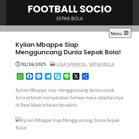
Skip
FOOTBALL SOCIO
to
content
SEPAK BOLA
Menu
Open
Kylian Mbappe Siap
the
main
Mengguncang Dunia Sepak Bola!
menu
01/26/2025
LIGA SPANYOL
,
SEPAK BOLA
W
F
M
T
S
L
X
S
h
a
e
e
k
i
h
a
c
s
l
y
n
a
Kylian Mbappe siap mengguncang dunia sepak
t
e
s
e
p
e
r
bola setelah menyatakan bahwa masa adaptasinya
s
b
e
g
e
e
di Real Madrid telah berakhir.
A
o
n
r
p
o
g
a
p
k
e
m
r