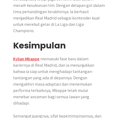
meraih kesuksesan tim. Dengan delapan gol dalam
lima pertandingan terakhirnya. Ia berhasil
menjadikan Real Madrid sebagai kontender kuat
untuk merebut gelar di La Liga dan Liga
Champions.
Kesimpulan
Kylian Mbappe
memasuki fase baru dalam
kariernya di Real Madrid, dan ia menunjukkan
bahwa ia siap untuk menghadapi tantangan-
tantangan yang ada di depannya. Dengan
mengakhiri masa adaptasi dan menemukan
performa terbaiknya, Mbappe telah mulai
menebar ancaman bagi semua lawan yang
dihadapi.
Semangat juangnya, sifat kepemimpinannya, dan