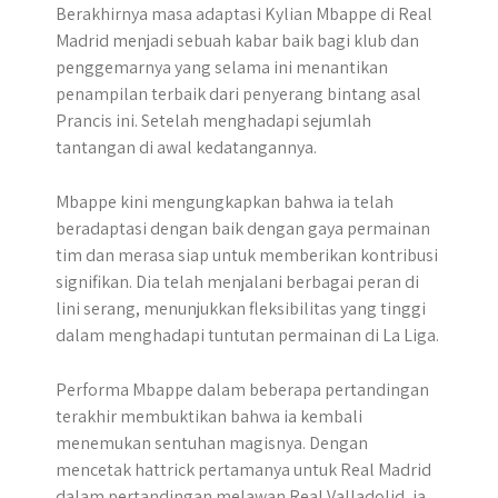
Berakhirnya masa adaptasi Kylian Mbappe di Real
Madrid menjadi sebuah kabar baik bagi klub dan
penggemarnya yang selama ini menantikan
penampilan terbaik dari penyerang bintang asal
Prancis ini. Setelah menghadapi sejumlah
tantangan di awal kedatangannya.
Mbappe kini mengungkapkan bahwa ia telah
beradaptasi dengan baik dengan gaya permainan
tim dan merasa siap untuk memberikan kontribusi
signifikan. Dia telah menjalani berbagai peran di
lini serang, menunjukkan fleksibilitas yang tinggi
dalam menghadapi tuntutan permainan di La Liga.
Performa Mbappe dalam beberapa pertandingan
terakhir membuktikan bahwa ia kembali
menemukan sentuhan magisnya. Dengan
mencetak hattrick pertamanya untuk Real Madrid
dalam pertandingan melawan Real Valladolid, ia