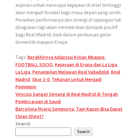
aspirasi untuk mencapai kejayaan di level tertinggi
akan menjadi fondasi bagi masa depan yang cerah.
Penaikan performanya dan kinerja di lapangan tak
diragukan lagi akan memberikan dampak positif
bagi Real Madrid, baik dalam perburuan gelar
domestik maupun Eropa.
Tags:
Berakhirnya Adaptasi Kylian Mbappe
,
FOOTBALL SOCIO
,
Kejayaan di Eropa dan La Liga
,
La Liga
,
Penampilan Melawan Real Valladolid
,
Real
Madrid
,
Skor 3-0
,
Tekanan untuk Menjadi
Pemimpin
Post
Vinicius Sangat Senang di Real Madrid di Tengah
Pembicaraan di Saudi
navigation
Barcelona Nyaris Sempurna, Tapi Kapan Bisa Dapat
Clean Sheet?
Search
Search