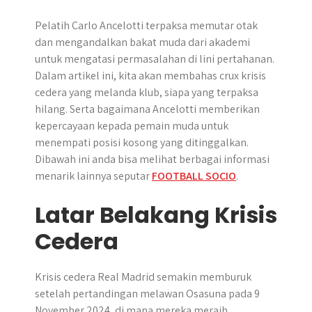
Pelatih Carlo Ancelotti terpaksa memutar otak
dan mengandalkan bakat muda dari akademi
untuk mengatasi permasalahan di lini pertahanan.
Dalam artikel ini, kita akan membahas crux krisis
cedera yang melanda klub, siapa yang terpaksa
hilang. Serta bagaimana Ancelotti memberikan
kepercayaan kepada pemain muda untuk
menempati posisi kosong yang ditinggalkan.
Dibawah ini anda bisa melihat berbagai informasi
menarik lainnya seputar
FOOTBALL SOCIO
.
Latar Belakang Krisis
Cedera
Krisis cedera Real Madrid semakin memburuk
setelah pertandingan melawan Osasuna pada 9
November 2024, di mana mereka meraih