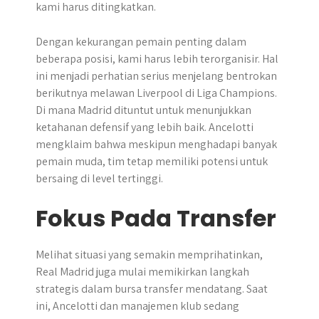
kami harus ditingkatkan.
Dengan kekurangan pemain penting dalam
beberapa posisi, kami harus lebih terorganisir. Hal
ini menjadi perhatian serius menjelang bentrokan
berikutnya melawan Liverpool di Liga Champions.
Di mana Madrid dituntut untuk menunjukkan
ketahanan defensif yang lebih baik. Ancelotti
mengklaim bahwa meskipun menghadapi banyak
pemain muda, tim tetap memiliki potensi untuk
bersaing di level tertinggi.
Fokus Pada Transfer
Melihat situasi yang semakin memprihatinkan,
Real Madrid juga mulai memikirkan langkah
strategis dalam bursa transfer mendatang. Saat
ini, Ancelotti dan manajemen klub sedang