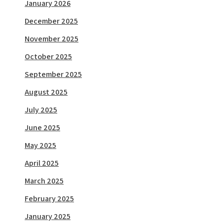
January 2026
December 2025
November 2025
October 2025
September 2025
August 2025
July 2025
June 2025
May 2025
April 2025
March 2025
February 2025
January 2025