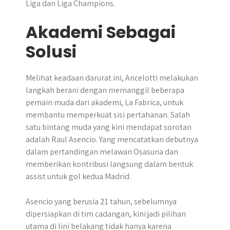
Liga dan Liga Champions.
Akademi Sebagai
Solusi
Melihat keadaan darurat ini, Ancelotti melakukan
langkah berani dengan memanggil beberapa
pemain muda dari akademi, La Fabrica, untuk
membantu memperkuat sisi pertahanan. Salah
satu bintang muda yang kini mendapat sorotan
adalah Raul Asencio. Yang mencatatkan debutnya
dalam pertandingan melawan Osasuna dan
memberikan kontribusi langsung dalam bentuk
assist untuk gol kedua Madrid.
Asencio yang berusia 21 tahun, sebelumnya
dipersiapkan di tim cadangan, kini jadi pilihan
utama di lini belakang tidak hanya karena