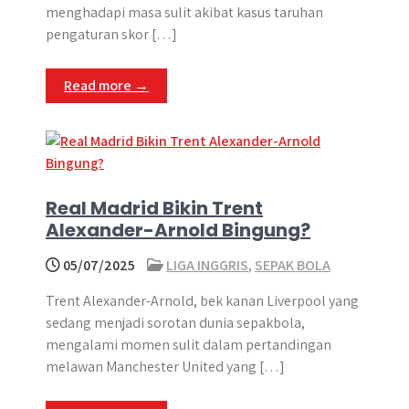
menghadapi masa sulit akibat kasus taruhan
pengaturan skor […]
Read more →
Real Madrid Bikin Trent
Alexander-Arnold Bingung?
05/07/2025
LIGA INGGRIS
,
SEPAK BOLA
Trent Alexander-Arnold, bek kanan Liverpool yang
sedang menjadi sorotan dunia sepakbola,
mengalami momen sulit dalam pertandingan
melawan Manchester United yang […]