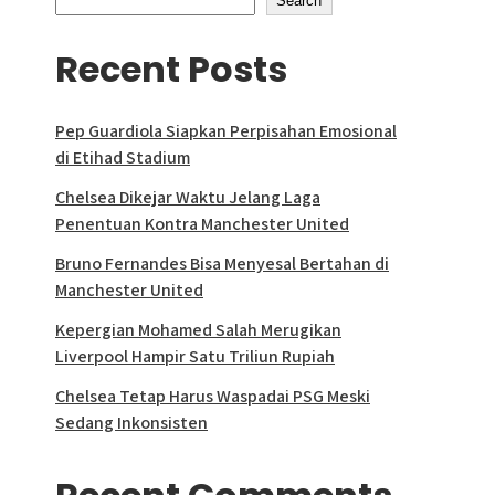
Search
Recent Posts
Pep Guardiola Siapkan Perpisahan Emosional
di Etihad Stadium
Chelsea Dikejar Waktu Jelang Laga
Penentuan Kontra Manchester United
Bruno Fernandes Bisa Menyesal Bertahan di
Manchester United
Kepergian Mohamed Salah Merugikan
Liverpool Hampir Satu Triliun Rupiah
Chelsea Tetap Harus Waspadai PSG Meski
Sedang Inkonsisten