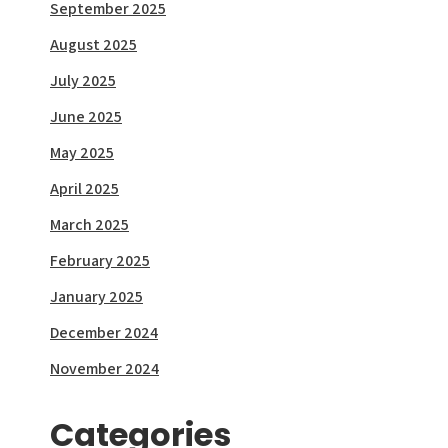
September 2025
August 2025
July 2025
June 2025
May 2025
April 2025
March 2025
February 2025
January 2025
December 2024
November 2024
Categories