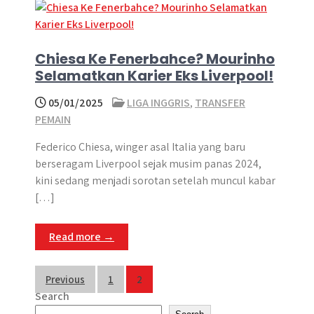
Chiesa Ke Fenerbahce? Mourinho
Selamatkan Karier Eks Liverpool!
05/01/2025
LIGA INGGRIS
,
TRANSFER
PEMAIN
Federico Chiesa, winger asal Italia yang baru
berseragam Liverpool sejak musim panas 2024,
kini sedang menjadi sorotan setelah muncul kabar
[…]
Read more →
Posts
Previous
1
2
Search
pagination