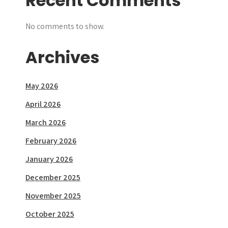
Recent Comments
No comments to show.
Archives
May 2026
April 2026
March 2026
February 2026
January 2026
December 2025
November 2025
October 2025