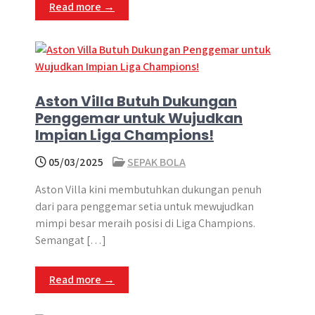
Read more →
Aston Villa Butuh Dukungan
Penggemar untuk Wujudkan
Impian Liga Champions!
05/03/2025
SEPAK BOLA
Aston Villa kini membutuhkan dukungan penuh
dari para penggemar setia untuk mewujudkan
mimpi besar meraih posisi di Liga Champions.
Semangat […]
Read more →