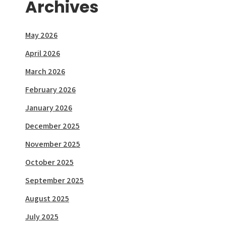
Archives
May 2026
April 2026
March 2026
February 2026
January 2026
December 2025
November 2025
October 2025
September 2025
August 2025
July 2025